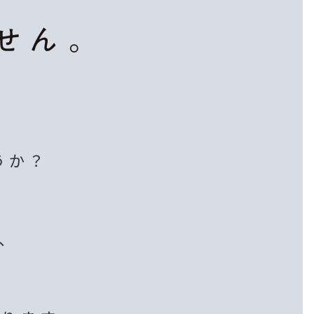
うか？
、